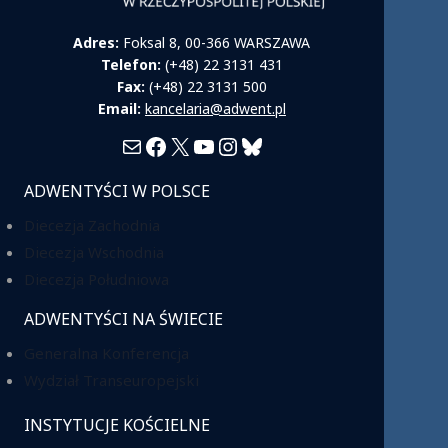
Adres:
Foksal 8, 00-366 WARSZAWA
Telefon:
(+48) 22 3131 431
Fax:
(+48) 22 3131 500
Email:
kancelaria@adwent.pl
Mail
Facebook
X
YouTube
Instagram
Bluesky
ADWENTYŚCI W POLSCE
Diecezja Zachodnia
Diecezja Wschodnia
Diecezja Południowa
ADWENTYŚCI NA ŚWIECIE
Generalna Konferencja
Wydział Transeuropejski
INSTYTUCJE KOŚCIELNE