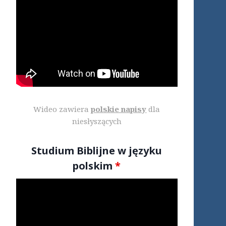
Wideo zawiera
polskie napisy
dla
niesłyszących
Studium Biblijne w języku
polskim
*