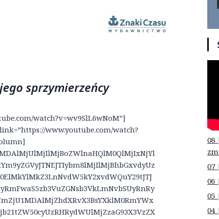
i jego sprzymierzeńcy
outube.com/watch?v=wv9SlL6wNoM”]
 link=”https://www.youtube.com/watch?
08 
column]
zm
xMDAlMjUlMjIlMjBoZWlnaHQlM0QlMjIxNjYl
Ym9yZGVyJTNEJTIybm8lMjIlMjBhbGxvdyUz
07 
M0ElMkYlMkZ3LnNvdW5kY2xvdWQuY29tJTJ
06 
iUyRmFwaS5zb3VuZGNsb3VkLmNvbSUyRnRy
05 
jNmZjU1MDAlMjZhdXRvX3BsYXklM0RmYWx
04 
9jb21tZW50cyUzRHRydWUlMjZzaG93X3VzZX