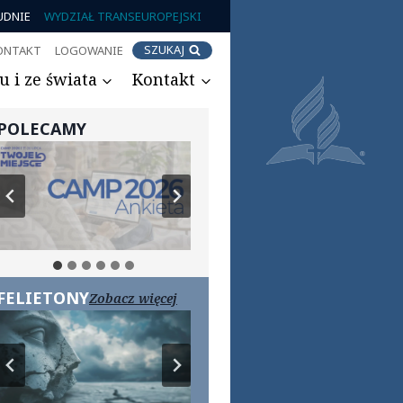
UDNIE
WYDZIAŁ TRANSEUROPEJSKI
SZUKAJ
ONTAKT
LOGOWANIE
 i ze świata
Kontakt
POLECAMY
FELIETONY
Zobacz więcej