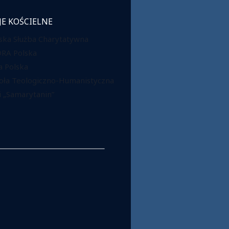
JE KOŚCIELNE
ska Służba Charytatywna
DRA Polska
 Polska
oła Teologiczno-Humanistyczna
 „Samarytanin”