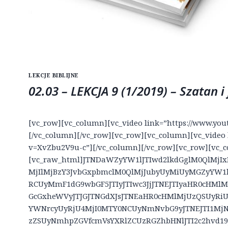
LEKCJE BIBLIJNE
02.03 – LEKCJA 9 (1/2019) – Szatan 
[vc_row][vc_column][vc_video link=”https://www.y
[/vc_column][/vc_row][vc_row][vc_column][vc_video
v=XvZbu2V9u-c”][/vc_column][/vc_row][vc_row][vc_
[vc_raw_html]JTNDaWZyYW1lJTIwd2lkdGglM0QlMjI
MjIlMjBzY3JvbGxpbmclM0QlMjJubyUyMiUyMGZyYW1l
RCUyMmF1dG9wbGF5JTIyJTIwc3JjJTNEJTIyaHR0cHMl
GcGxheWVyJTJGJTNGdXJsJTNEaHR0cHMlMjUzQSUyR
YWNrcyUyRjU4MjI0MTY0NCUyNmNvbG9yJTNEJTI1M
zZSUyNmhpZGVfcmVsYXRlZCUzRGZhbHNlJTI2c2hvd1