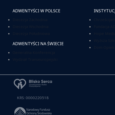
ADWENTYŚCI W POLSCE
INSTYTUC
Diecezja Zachodnia
Chrześcijań
Diecezja Wschodnia
Fundacja A
Diecezja Południowa
Hope Media
Wyższa Szk
ADWENTYŚCI NA ŚWIECIE
Dom Opieki
Generalna Konferencja
Wydział Transeuropejski
KRS: 0000220518