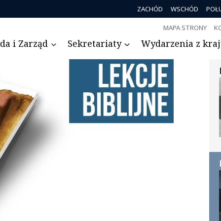
ZACHÓD
WSCHÓD
POŁ
MAPA STRONY
K
da i Zarząd
Sekretariaty
Wydarzenia z kraju