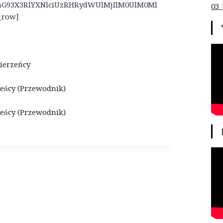
zaG93X3RlYXNlciUzRHRydWUlMjIlM0UlM0Ml
03 
_row]
mierzeńcy
zeńcy (Przewodnik)
zeńcy (Przewodnik)