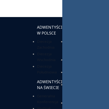
ADWENTYŚCI
INSTYTUCJE
W POLSCE
KOŚCIELNE
Diecezja
Chrześcijańska
Zachodnia
Służba
Charytatywna
Diecezja
Wschodnia
Fundacja ADRA
Polska
Diecezja
Południowa
Hope Media
Polska
ADWENTYŚCI
Wyższa Szkoła
NA ŚWIECIE
Teologiczno-
Generalna
Humanistyczna
Konferencja
Dom Opieki
Wydział
„Samarytanin”