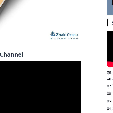
 Channel
08 
zm
07 
06 
05 
04 