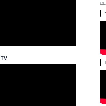
03 
 TV