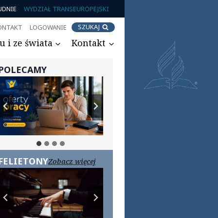
UDNIE
WYDZIAŁ TRANSEUROPEJSKI
SZUKAJ
ONTAKT
LOGOWANIE
 i ze świata
Kontakt
POLECAMY
FELIETONY
Zobacz więcej