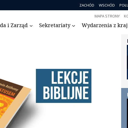
ZACHÓD
WSCHÓD
POŁ
MAPA STRONY
K
da i Zarząd
Sekretariaty
Wydarzenia z kraju