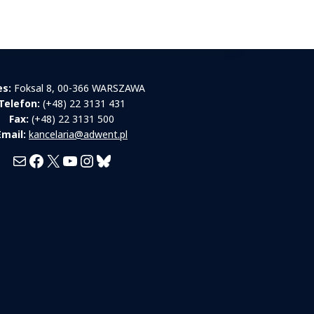
es:
Foksal 8, 00-366 WARSZAWA
Telefon:
(+48) 22 3131 431
Fax:
(+48) 22 3131 500
Email:
kancelaria@adwent.pl
Mail
Facebook
X
YouTube
Instagram
Bluesky