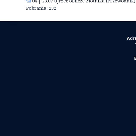
04 | 23.07 Ujrzeć oblicze Złotnika (Przewodnik)
Pobrania:
232
Adr