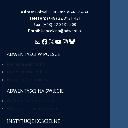
Adres:
Foksal 8, 00-366 WARSZAWA
Telefon:
(+48) 22 3131 431
Fax:
(+48) 22 3131 500
Email:
kancelaria@adwent.pl
Mail
Facebook
X
YouTube
Instagram
Bluesky
ADWENTYŚCI W POLSCE
Diecezja Zachodnia
Diecezja Wschodnia
Diecezja Południowa
ADWENTYŚCI NA ŚWIECIE
Generalna Konferencja
Wydział Transeuropejski
INSTYTUCJE KOŚCIELNE