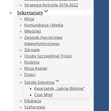
Strategia Kościoła 2018-2022
Sekretariaty
Misja
Komunikacja i Media
Młodzież
Związek Harcerstwa
Adwentystycznego
Zdrowie
Osoby Szczególnej Troski
Rodzina
Misja Kobiet
Dzieci
Szkoła Sobotnia
Kwartalnik „Lekcje Biblijne”
Czas Misji
Edukacja
Szafarstwo