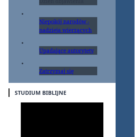
Dzień objawienia
Niepokój narodów -
nadzieja wierzących
Upadające autorytety
Zatrzymaj się
STUDIUM BIBLIJNE