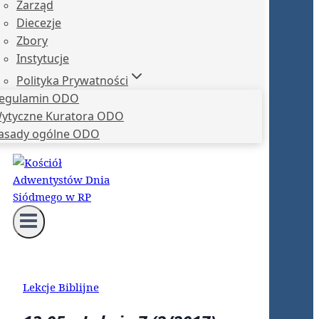
Zarząd
Diecezje
Zbory
Instytucje
Polityka Prywatności
egulamin ODO
ytyczne Kuratora ODO
asady ogólne ODO
Lekcje Biblijne