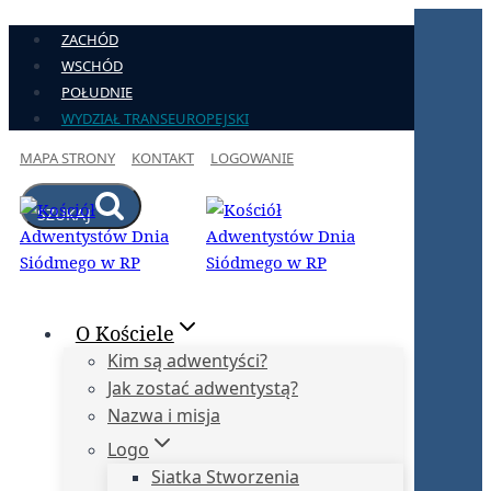
Przejdź
ZACHÓD
do
WSCHÓD
treści
POŁUDNIE
WYDZIAŁ TRANSEUROPEJSKI
MAPA STRONY
KONTAKT
LOGOWANIE
SZUKAJ
O Kościele
Kim są adwentyści?
Jak zostać adwentystą?
Nazwa i misja
Logo
Siatka Stworzenia