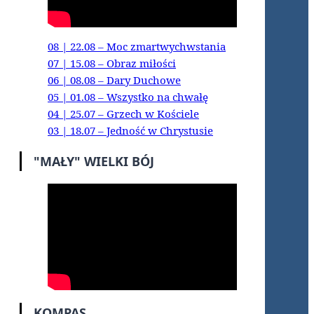
08 | 22.08 – Moc zmartwychwstania
07 | 15.08 – Obraz miłości
06 | 08.08 – Dary Duchowe
05 | 01.08 – Wszystko na chwałę
04 | 25.07 – Grzech w Kościele
03 | 18.07 – Jedność w Chrystusie
"MAŁY" WIELKI BÓJ
KOMPAS