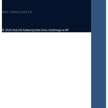
KRS: 0000220518
© 2026 Kościół Adwentystów Dnia Siódmego w RP