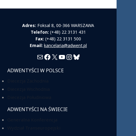
Adres:
Foksal 8, 00-366 WARSZAWA
Telefon:
(+48) 22 3131 431
Fax:
(+48) 22 3131 500
Email:
kancelaria@adwent.pl
Mail
Facebook
X
YouTube
Instagram
Bluesky
ADWENTYŚCI W POLSCE
Diecezja Zachodnia
Diecezja Wschodnia
Diecezja Południowa
ADWENTYŚCI NA ŚWIECIE
Generalna Konferencja
Wydział Transeuropejski