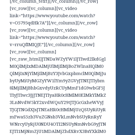
[/vc_column_text][/vc_column][/vc_row]
[vc_row][vc_column][vc_video
link=”https://www.youtube.com/watch?
v=O5795qdHk7A”][/vc_column][/vc_row]
[vc_row][vc_column][vc_video
link=”https://www.youtube.com/watch?
v=rruQfIMIQJE”][/vc_column][/vc_row]
[vc_row][vc_column]
[vc_raw_html]JTNDaWZyYW1lJTIwd2lkdGgl
M0QlMjIxMDAlMjUlMjIlMjBoZWlnaHQlM0
QlMjIxNjYlMjIlMjBzY3JvbGxpbmclM0QlMjJu
byUyMiUyMGZyYW1lYm9yZGVyJTNEJTIybm
8lMjIlMjBhbGxvdyUzRCUyMmF1dG9wbGF5J
TIyJTIwc3JjJTNEJTIyaHR0cHMlM0ElMkYlMkZ
3LnNvdW5kY2xvdWQuY29tJTJGcGxheWVyJ
TJGJTNGdXJsJTNEaHR0cHMlMjUzQSUyRiUyR
mFwaS5zb3VuZGNsb3VkLmNvbSUyRnRyY
WNrcyUyRjU0NDU4OTI2NSUyNmNvbG9yJTN
EJTI1MjNmZjU1MDAlMjZhdXRvX3BsYXklM0