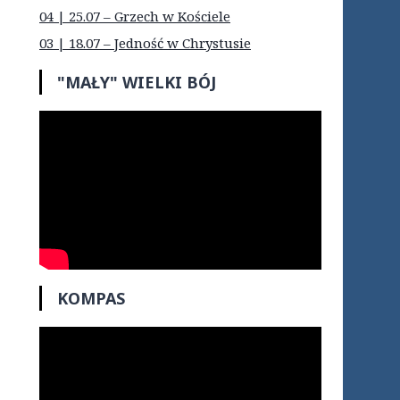
04 | 25.07 – Grzech w Kościele
03 | 18.07 – Jedność w Chrystusie
"MAŁY" WIELKI BÓJ
KOMPAS