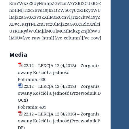
RmYWxzZSUyNmhpZGVfcmVsYXRlZCUzRGZ
hbHNlJTI2c2hvd19jb21tZW50cyUzRHRydWU
lMjZzaG93X3VzZXIlM0R0cnVlJTI2c2hvd19yZ
XBvc3RzJTNEZmFsc2UlMjZzaG93X3RlYXNlci
UzRHRydWUlMjIlM0UlM0MlMkZpZnJhbWU
lM0U=[/vc_raw_html][/vc_column][/vc_row]
Media
22.12 – LEKCJA 12 (4/2018) – Zorganiz
owany Kościół a jedność
Pobrania:
630
22.12 – LEKCJA 12 (4/2018) – Zorganiz
owany Kościół a jedność (Przewodnik D
OCX)
Pobrania:
435
22.12 – LEKCJA 12 (4/2018) – Zorganiz
owany Kościół a jedność (Przewodnik P
DF)