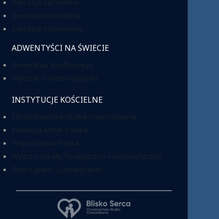
Diecezja Zachodnia
Diecezja Wschodnia
Diecezja Południowa
ADWENTYŚCI NA ŚWIECIE
Generalna Konferencja
Wydział Transeuropejski
INSTYTUCJE KOŚCIELNE
Chrześcijańska Służba Charytatywna
Fundacja ADRA Polska
Hope Media Polska
Wyższa Szkoła Teologiczno-Humanistyczna
Dom Opieki „Samarytanin”