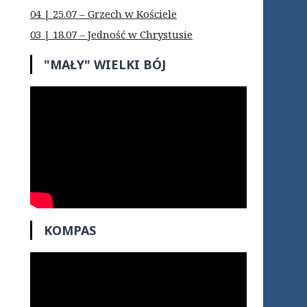
04 | 25.07 – Grzech w Kościele
03 | 18.07 – Jedność w Chrystusie
"MAŁY" WIELKI BÓJ
KOMPAS