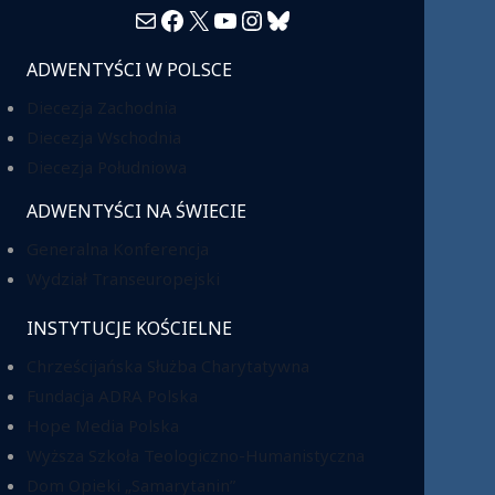
Mail
Facebook
X
YouTube
Instagram
Bluesky
ADWENTYŚCI W POLSCE
Diecezja Zachodnia
Diecezja Wschodnia
Diecezja Południowa
ADWENTYŚCI NA ŚWIECIE
Generalna Konferencja
Wydział Transeuropejski
INSTYTUCJE KOŚCIELNE
Chrześcijańska Służba Charytatywna
Fundacja ADRA Polska
Hope Media Polska
Wyższa Szkoła Teologiczno-Humanistyczna
Dom Opieki „Samarytanin”