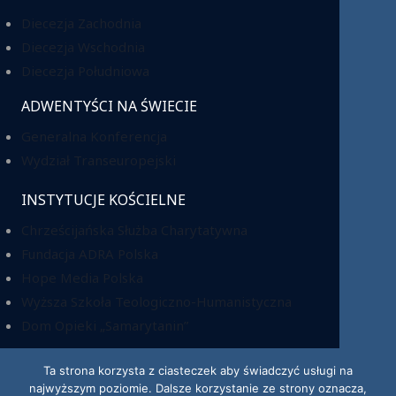
Diecezja Zachodnia
Diecezja Wschodnia
Diecezja Południowa
ADWENTYŚCI NA ŚWIECIE
Generalna Konferencja
Wydział Transeuropejski
INSTYTUCJE KOŚCIELNE
Chrześcijańska Służba Charytatywna
Fundacja ADRA Polska
Hope Media Polska
Wyższa Szkoła Teologiczno-Humanistyczna
Dom Opieki „Samarytanin”
Ta strona korzysta z ciasteczek aby świadczyć usługi na
najwyższym poziomie. Dalsze korzystanie ze strony oznacza,