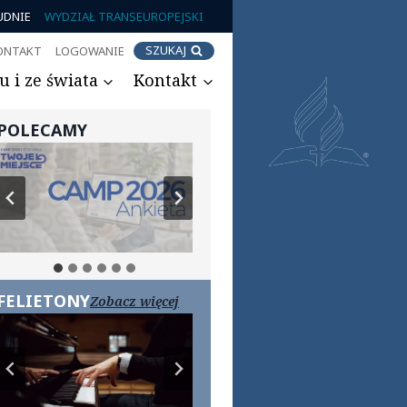
UDNIE
WYDZIAŁ TRANSEUROPEJSKI
SZUKAJ
ONTAKT
LOGOWANIE
 i ze świata
Kontakt
POLECAMY
FELIETONY
Zobacz więcej