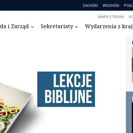
ZACHÓD
WSCHÓD
POŁ
MAPA STRONY
K
da i Zarząd
Sekretariaty
Wydarzenia z kraju