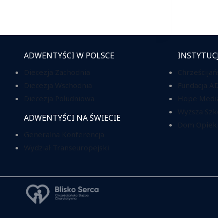
ADWENTYŚCI W POLSCE
INSTYTUC
Diecezja Zachodnia
Chrześcijań
Diecezja Wschodnia
Fundacja A
Diecezja Południowa
Hope Media
Wyższa Szk
ADWENTYŚCI NA ŚWIECIE
Dom Opieki
Generalna Konferencja
Wydział Transeuropejski