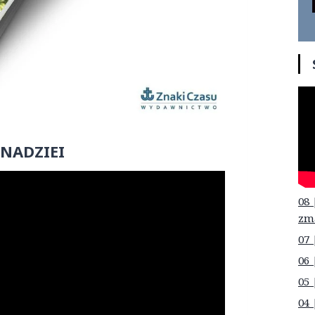
 NADZIEI
08 
zm
07 
06 
05 
04 