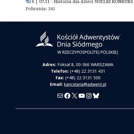
6 | 07.11 - Historia dla dzieci WIELKI KONKURS
Pobrania:
341
Adres:
Foksal 8, 00-366 WARSZAWA
Telefon:
(+48) 22 3131 431
Fax:
(+48) 22 3131 500
Email:
kancelaria@adwent.pl
Mail
Facebook
X
YouTube
Instagram
Bluesky