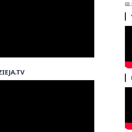
03 
IEJA.TV