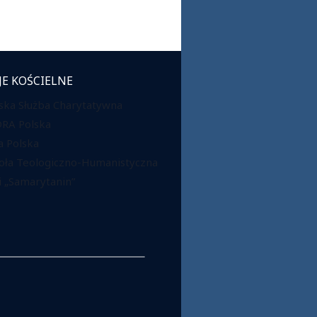
JE KOŚCIELNE
ska Służba Charytatywna
DRA Polska
 Polska
oła Teologiczno-Humanistyczna
 „Samarytanin”