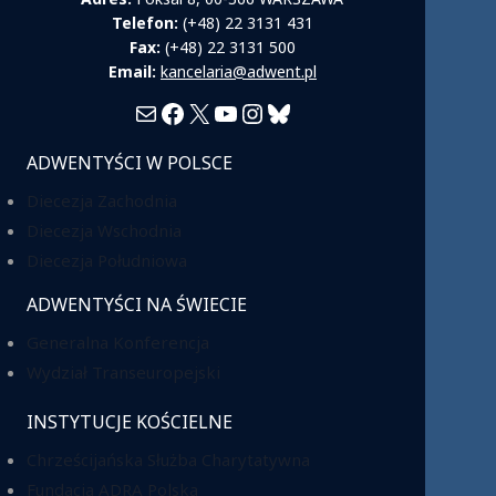
Telefon:
(+48) 22 3131 431
Fax:
(+48) 22 3131 500
Email:
kancelaria@adwent.pl
Mail
Facebook
X
YouTube
Instagram
Bluesky
ADWENTYŚCI W POLSCE
Diecezja Zachodnia
Diecezja Wschodnia
Diecezja Południowa
ADWENTYŚCI NA ŚWIECIE
Generalna Konferencja
Wydział Transeuropejski
INSTYTUCJE KOŚCIELNE
Chrześcijańska Służba Charytatywna
Fundacja ADRA Polska