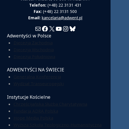
Telefon:
(+48) 22 3131 431
Fax:
(+48) 22 3131 500
Email:
kancelaria@adwent.pl
Mail
Facebook
X
YouTube
Instagram
Bluesky
Adwentyści w Polsce
Diecezja Zachodnia
Diecezja Wschodnia
Diecezja Południowa
ADWENTYŚCI NA ŚWIECIE
Generalna Konferencja
Wydział Transeuropejski
Instytucje Kościelne
Chrześcijańska Służba Charytatywna
Fundacja ADRA Polska
Hope Media Polska
Wyższa Szkoła Teologiczno-Humanistyczna