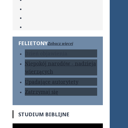
FELIETONY
Zobacz więcej
Dzień objawienia
Niepokój narodów - nadzieja
wierzących
Upadające autorytety
Zatrzymaj się
STUDIUM BIBLIJNE