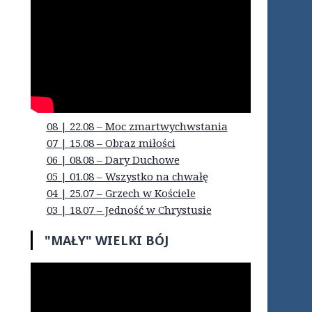
08 | 22.08 – Moc zmartwychwstania
07 | 15.08 – Obraz miłości
06 | 08.08 – Dary Duchowe
05 | 01.08 – Wszystko na chwałę
04 | 25.07 – Grzech w Kościele
03 | 18.07 – Jedność w Chrystusie
"MAŁY" WIELKI BÓJ