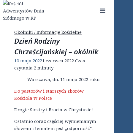
Przejdź
do
treści
Okólniki / Informacje kościelne
Dzień Rodziny
Chrześcijańskiej – okólnik
10 maja 2022
1 czerwca 2022
Czas
czytania
2
minuty
Warszawa, dn. 11 maja 2022 roku
Do pastorów i starszych zborów
Kościoła w Polsce
Drogie Siostry i Bracia w Chrystusie!
Ostatnio coraz częściej wymienianym
słowem i tematem jest „odporność”.