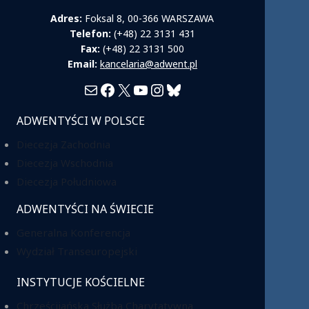
Adres:
Foksal 8, 00-366 WARSZAWA
Telefon:
(+48) 22 3131 431
Fax:
(+48) 22 3131 500
Email:
kancelaria@adwent.pl
Mail
Facebook
X
YouTube
Instagram
Bluesky
ADWENTYŚCI W POLSCE
Diecezja Zachodnia
Diecezja Wschodnia
Diecezja Południowa
ADWENTYŚCI NA ŚWIECIE
Generalna Konferencja
Wydział Transeuropejski
INSTYTUCJE KOŚCIELNE
Chrześcijańska Służba Charytatywna