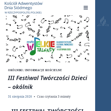
Przejdź
do
treści
OKÓLNIKI / INFORMACJE KOŚCIELNE
III Festiwal Twórczości Dzieci
– okólnik
31 sierpnia 2020
Czas czytania
3
minuty
III FESTIWAL TWÓRCZOŚCI