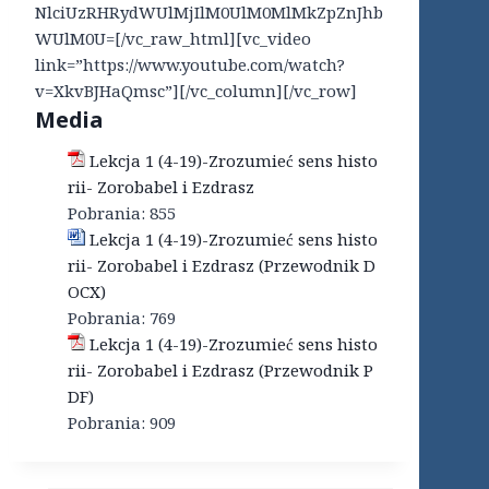
NlciUzRHRydWUlMjIlM0UlM0MlMkZpZnJhb
WUlM0U=[/vc_raw_html][vc_video
link=”https://www.youtube.com/watch?
v=XkvBJHaQmsc”][/vc_column][/vc_row]
Media
Lekcja 1 (4-19)-Zrozumieć sens histo
rii- Zorobabel i Ezdrasz
Pobrania:
855
Lekcja 1 (4-19)-Zrozumieć sens histo
rii- Zorobabel i Ezdrasz (Przewodnik D
OCX)
Pobrania:
769
Lekcja 1 (4-19)-Zrozumieć sens histo
rii- Zorobabel i Ezdrasz (Przewodnik P
DF)
Pobrania:
909