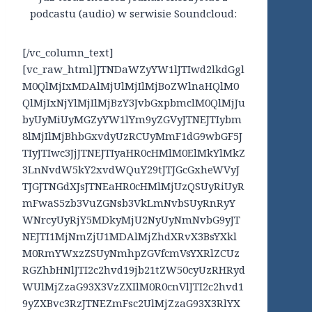
podcastu (audio) w serwisie Soundcloud:
[/vc_column_text]
[vc_raw_html]JTNDaWZyYW1lJTIwd2lkdGgl
M0QlMjIxMDAlMjUlMjIlMjBoZWlnaHQlM0
QlMjIxNjYlMjIlMjBzY3JvbGxpbmclM0QlMjJu
byUyMiUyMGZyYW1lYm9yZGVyJTNEJTIybm
8lMjIlMjBhbGxvdyUzRCUyMmF1dG9wbGF5J
TIyJTIwc3JjJTNEJTIyaHR0cHMlM0ElMkYlMkZ
3LnNvdW5kY2xvdWQuY29tJTJGcGxheWVyJ
TJGJTNGdXJsJTNEaHR0cHMlMjUzQSUyRiUyR
mFwaS5zb3VuZGNsb3VkLmNvbSUyRnRyY
WNrcyUyRjY5MDkyMjU2NyUyNmNvbG9yJT
NEJTI1MjNmZjU1MDAlMjZhdXRvX3BsYXkl
M0RmYWxzZSUyNmhpZGVfcmVsYXRlZCUz
RGZhbHNlJTI2c2hvd19jb21tZW50cyUzRHRyd
WUlMjZzaG93X3VzZXIlM0R0cnVlJTI2c2hvd1
9yZXBvc3RzJTNEZmFsc2UlMjZzaG93X3RlYX