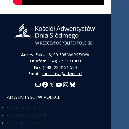
Adres:
Foksal 8, 00-366 WARSZAWA
Telefon:
(+48) 22 3131 431
Fax:
(+48) 22 3131 500
Email:
kancelaria@adwent.pl
Mail
Facebook
X
YouTube
Instagram
Bluesky
ADWENTYŚCI W POLSCE
Diecezja Zachodnia
Diecezja Wschodnia
Diecezja Południowa