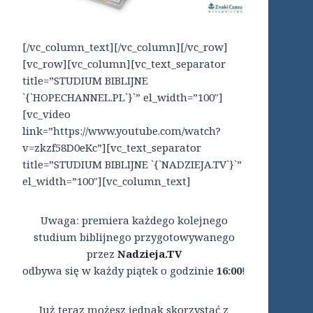
[/vc_column_text][/vc_column][/vc_row]
[vc_row][vc_column][vc_text_separator
title=”STUDIUM BIBLIJNE
`{`HOPECHANNEL.PL`}`” el_width=”100″]
[vc_video
link=”https://www.youtube.com/watch?
v=zkzf58D0eKc”][vc_text_separator
title=”STUDIUM BIBLIJNE `{`NADZIEJA.TV`}`”
el_width=”100″][vc_column_text]
Uwaga: premiera każdego kolejnego
studium biblijnego przygotowywanego
przez
Nadzieja.TV
odbywa się w każdy piątek o godzinie
16:00
!
Już teraz możesz jednak skorzystać z