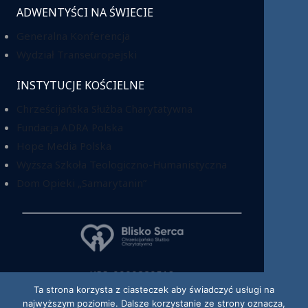
ADWENTYŚCI NA ŚWIECIE
Generalna Konferencja
Wydział Transeuropejski
INSTYTUCJE KOŚCIELNE
Chrześcijańska Służba Charytatywna
Fundacja ADRA Polska
Hope Media Polska
Wyższa Szkoła Teologiczno-Humanistyczna
Dom Opieki „Samarytanin”
KRS: 0000220518
Ta strona korzysta z ciasteczek aby świadczyć usługi na
najwyższym poziomie. Dalsze korzystanie ze strony oznacza,