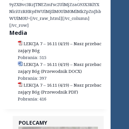
9yZXBvc3RzJTNEZmFsc2UlMjZzaG93X3RlYX
NlciUzRHRydWUlMjIlM0UlM0MlMkZpZnJhb
WUlM0U=[/vc_raw_html][/vc_column]
[/vc_row]
Media
LEKCJA 7 – 16.11 (4/19) – Nasz przebac
zający Bóg
Pobrania:
515
LEKCJA 7 – 16.11 (4/19) – Nasz przebac
zający Bóg (Przewodnik DOCX)
Pobrania:
397
LEKCJA 7 – 16.11 (4/19) – Nasz przebac
zający Bóg (Przewodnik PDF)
Pobrania:
416
POLECAMY