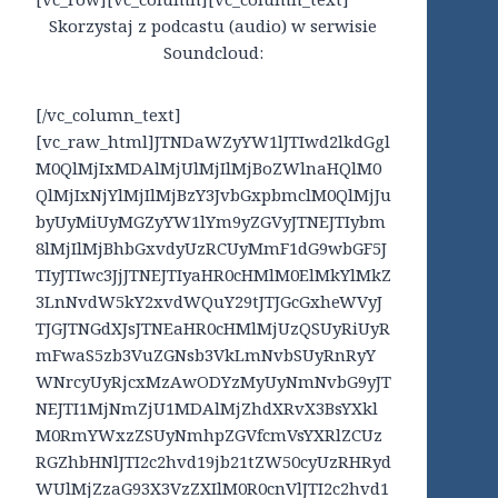
Skorzystaj z podcastu (audio) w serwisie
Soundcloud:
[/vc_column_text]
[vc_raw_html]JTNDaWZyYW1lJTIwd2lkdGgl
M0QlMjIxMDAlMjUlMjIlMjBoZWlnaHQlM0
QlMjIxNjYlMjIlMjBzY3JvbGxpbmclM0QlMjJu
byUyMiUyMGZyYW1lYm9yZGVyJTNEJTIybm
8lMjIlMjBhbGxvdyUzRCUyMmF1dG9wbGF5J
TIyJTIwc3JjJTNEJTIyaHR0cHMlM0ElMkYlMkZ
3LnNvdW5kY2xvdWQuY29tJTJGcGxheWVyJ
TJGJTNGdXJsJTNEaHR0cHMlMjUzQSUyRiUyR
mFwaS5zb3VuZGNsb3VkLmNvbSUyRnRyY
WNrcyUyRjcxMzAwODYzMyUyNmNvbG9yJT
NEJTI1MjNmZjU1MDAlMjZhdXRvX3BsYXkl
M0RmYWxzZSUyNmhpZGVfcmVsYXRlZCUz
RGZhbHNlJTI2c2hvd19jb21tZW50cyUzRHRyd
WUlMjZzaG93X3VzZXIlM0R0cnVlJTI2c2hvd1