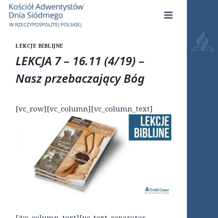
Przejdź
do
treści
LEKCJE BIBLIJNE
LEKCJA 7 – 16.11 (4/19) –
Nasz przebaczający Bóg
[vc_row][vc_column][vc_column_text]
[/vc_column_text][vc_text_separator