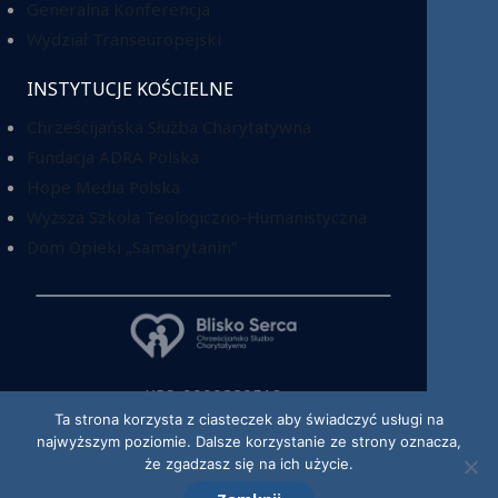
Generalna Konferencja
Wydział Transeuropejski
INSTYTUCJE KOŚCIELNE
Chrześcijańska Służba Charytatywna
Fundacja ADRA Polska
Hope Media Polska
Wyższa Szkoła Teologiczno-Humanistyczna
Dom Opieki „Samarytanin”
KRS: 0000220518
Ta strona korzysta z ciasteczek aby świadczyć usługi na
najwyższym poziomie. Dalsze korzystanie ze strony oznacza,
że zgadzasz się na ich użycie.