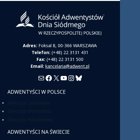
Adres:
Foksal 8, 00-366 WARSZAWA
Telefon:
(+48) 22 3131 431
Fax:
(+48) 22 3131 500
Email:
kancelaria@adwent.pl
Mail
Facebook
X
YouTube
Instagram
Bluesky
ADWENTYŚCI W POLSCE
Diecezja Zachodnia
Diecezja Wschodnia
Diecezja Południowa
ADWENTYŚCI NA ŚWIECIE