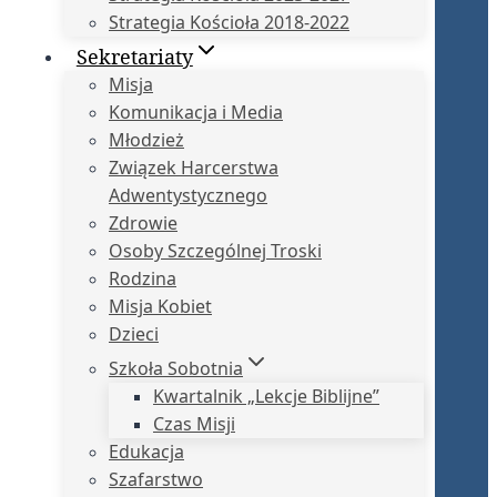
Strategia Kościoła 2018-2022
Sekretariaty
Misja
Komunikacja i Media
Młodzież
Związek Harcerstwa
Adwentystycznego
Zdrowie
Osoby Szczególnej Troski
Rodzina
Misja Kobiet
Dzieci
Szkoła Sobotnia
Kwartalnik „Lekcje Biblijne”
Czas Misji
Edukacja
Szafarstwo