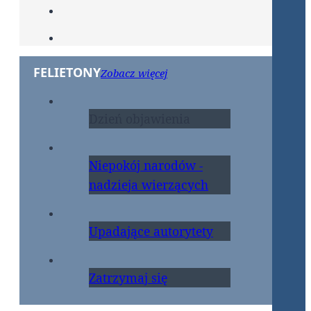
FELIETONY
Zobacz więcej
Dzień objawienia
Niepokój narodów -
nadzieja wierzących
Upadające autorytety
Zatrzymaj się