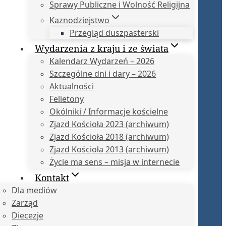
Sprawy Publiczne i Wolność Religijna
Kaznodziejstwo
Przegląd duszpasterski
Wydarzenia z kraju i ze świata
Kalendarz Wydarzeń – 2026
Szczególne dni i dary – 2026
Aktualności
Felietony
Okólniki / Informacje kościelne
Zjazd Kościoła 2023 (archiwum)
Zjazd Kościoła 2018 (archiwum)
Zjazd Kościoła 2013 (archiwum)
Życie ma sens – misja w internecie
Kontakt
Dla mediów
Zarząd
Diecezje