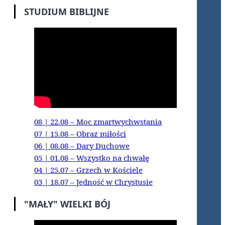
STUDIUM BIBLIJNE
08 | 22.08 – Moc zmartwychwstania
07 | 15.08 – Obraz miłości
06 | 08.08 – Dary Duchowe
05 | 01.08 – Wszystko na chwałę
04 | 25.07 – Grzech w Kościele
03 | 18.07 – Jedność w Chrystusie
"MAŁY" WIELKI BÓJ