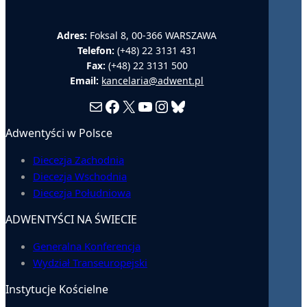
Adres:
Foksal 8, 00-366 WARSZAWA
Telefon:
(+48) 22 3131 431
Fax:
(+48) 22 3131 500
Email:
kancelaria@adwent.pl
Mail
Facebook
X
YouTube
Instagram
Bluesky
Adwentyści w Polsce
Diecezja Zachodnia
Diecezja Wschodnia
Diecezja Południowa
ADWENTYŚCI NA ŚWIECIE
Generalna Konferencja
Wydział Transeuropejski
Instytucje Kościelne