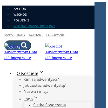
Przejdź
ZACHÓD
do
WSCHÓD
treści
POŁUDNIE
WYDZIAŁ TRANSEUROPEJSKI
MAPA STRONY
KONTAKT
LOGOWANIE
SZUKAJ
O Kościele
Kim są adwentyści?
Jak zostać adwentystą?
Nazwa i misja
Logo
Siatka Stworzenia