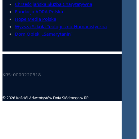
Chrześcijańska Służba Charytatywna
Fundacja ADRA Polska
Hope Media Polska
Wyższa Szkoła Teologiczno-Humanistyczna
Dom Opieki „Samarytanin”
KRS: 0000220518
© 2026 Kościół Adwentystów Dnia Siódmego w RP