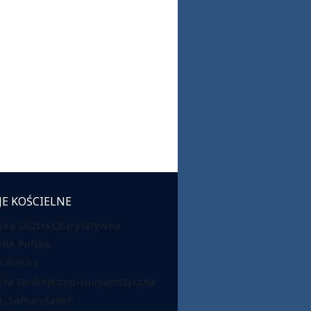
JE KOŚCIELNE
ska Służba Charytatywna
DRA Polska
 Polska
oła Teologiczno-Humanistyczna
 „Samarytanin”