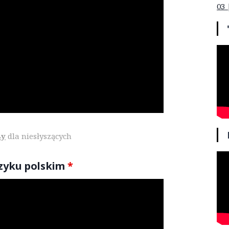
03 
sy
dla niesłyszących
ęzyku polskim
*