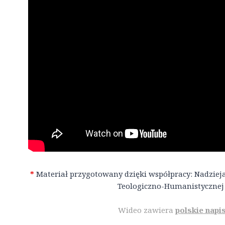
*
Materiał przygotowany dzięki współpracy: Nadzieja
Teologiczno-Humanistycznej
Wideo zawiera
polskie napi