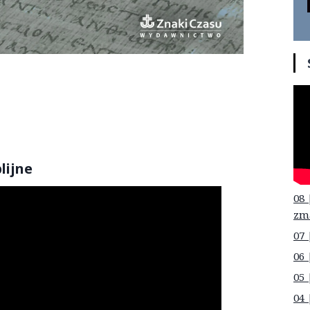
lijne
08 
zm
07 
06 
05 
04 