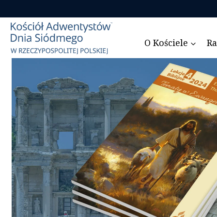
Przejdź
do
treści
O Kościele
Ra