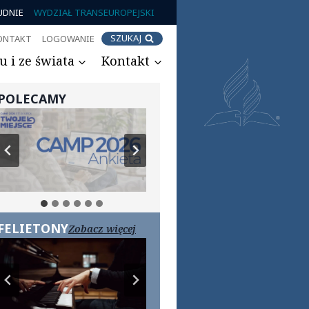
UDNIE
WYDZIAŁ TRANSEUROPEJSKI
SZUKAJ
ONTAKT
LOGOWANIE
 i ze świata
Kontakt
POLECAMY
FELIETONY
Zobacz więcej