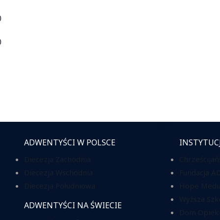
)
)
ADWENTYŚCI W POLSCE
INSTYTUC
Diecezja Zachodnia
Chrześcijań
Diecezja Wschodnia
Fundacja A
Diecezja Południowa
Hope Media
Wyższa Szk
ADWENTYŚCI NA ŚWIECIE
Dom Opieki