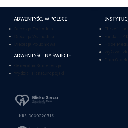
ADWENTYŚCI W POLSCE
INSTYTUC
Diecezja Zachodnia
Chrześcijań
Diecezja Wschodnia
Fundacja A
Diecezja Południowa
Hope Media
Wyższa Szk
ADWENTYŚCI NA ŚWIECIE
Dom Opieki
Generalna Konferencja
Wydział Transeuropejski
KRS: 0000220518