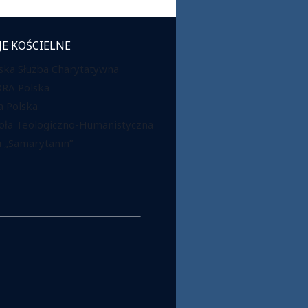
JE KOŚCIELNE
ska Służba Charytatywna
DRA Polska
 Polska
oła Teologiczno-Humanistyczna
 „Samarytanin”