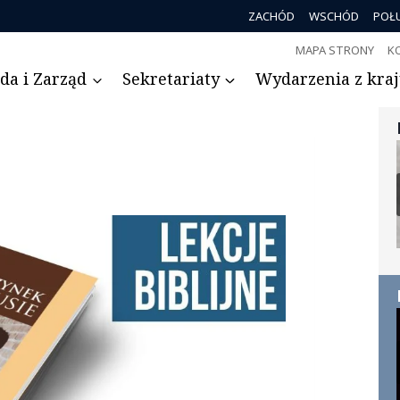
ZACHÓD
WSCHÓD
POŁ
MAPA STRONY
K
da i Zarząd
Sekretariaty
Wydarzenia z kraju