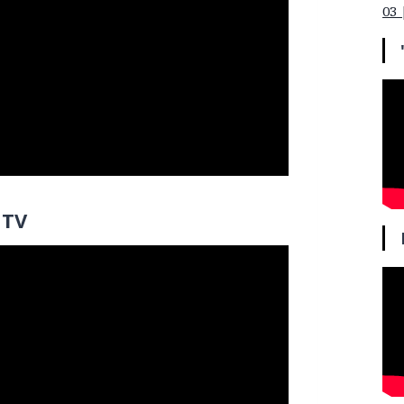
03 
 TV