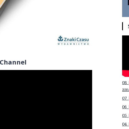
 Channel
08 
zm
07 
06 
05 
04 