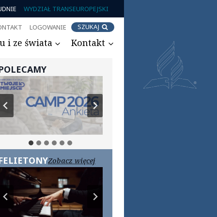
UDNIE
WYDZIAŁ TRANSEUROPEJSKI
SZUKAJ
ONTAKT
LOGOWANIE
 i ze świata
Kontakt
POLECAMY
FELIETONY
Zobacz więcej