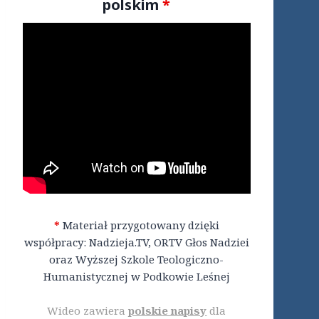
polskim
*
*
Materiał przygotowany dzięki
współpracy: Nadzieja.TV, ORTV Głos Nadziei
oraz Wyższej Szkole Teologiczno-
Humanistycznej w Podkowie Leśnej
Wideo zawiera
polskie napisy
dla