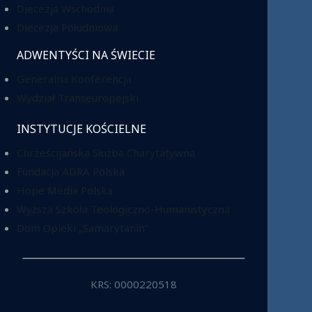
Diecezja Wschodnia
Diecezja Południowa
ADWENTYŚCI NA ŚWIECIE
Generalna Konferencja
Wydział Transeuropejski
INSTYTUCJE KOŚCIELNE
Chrześcijańska Służba Charytatywna
Fundacja ADRA Polska
Hope Media Polska
Wyższa Szkoła Teologiczno-Humanistyczna
Dom Opieki „Samarytanin”
KRS: 0000220518