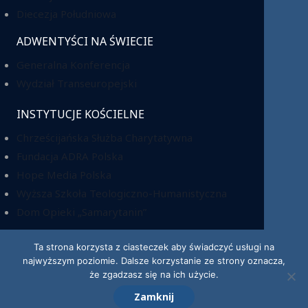
Diecezja Południowa
ADWENTYŚCI NA ŚWIECIE
Generalna Konferencja
Wydział Transeuropejski
INSTYTUCJE KOŚCIELNE
Chrześcijańska Służba Charytatywna
Fundacja ADRA Polska
Hope Media Polska
Wyższa Szkoła Teologiczno-Humanistyczna
Dom Opieki „Samarytanin”
Ta strona korzysta z ciasteczek aby świadczyć usługi na
najwyższym poziomie. Dalsze korzystanie ze strony oznacza,
KRS: 0000220518
że zgadzasz się na ich użycie.
Zamknij
© 2026 Kościół Adwentystów Dnia Siódmego w RP