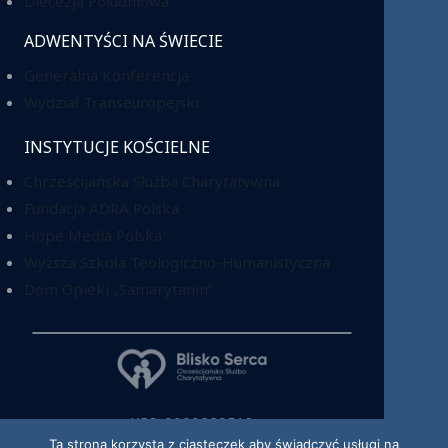
Diecezja Południowa
ADWENTYŚCI NA ŚWIECIE
Generalna Konferencja
Wydział Transeuropejski
INSTYTUCJE KOŚCIELNE
Chrześcijańska Służba Charytatywna
Fundacja ADRA Polska
Hope Media Polska
Wyższa Szkoła Teologiczno-Humanistyczna
Dom Opieki „Samarytanin”
KRS: 0000220518
Ta strona korzysta z ciasteczek aby świadczyć usługi na