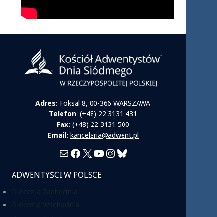
Adres:
Foksal 8, 00-366 WARSZAWA
Telefon:
(+48) 22 3131 431
Fax:
(+48) 22 3131 500
Email:
kancelaria@adwent.pl
Mail
Facebook
X
YouTube
Instagram
Bluesky
ADWENTYŚCI W POLSCE
Diecezja Zachodnia
Diecezja Wschodnia