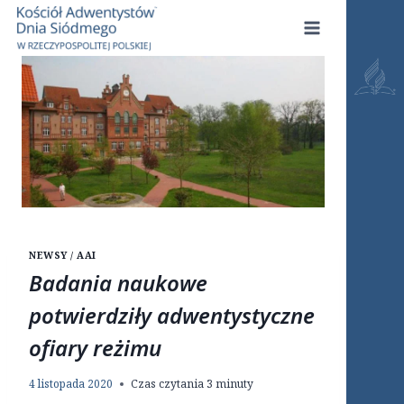
Przejdź
do
treści
NEWSY / AAI
Badania naukowe
potwierdziły adwentystyczne
ofiary reżimu
4 listopada 2020
Czas czytania
3
minuty