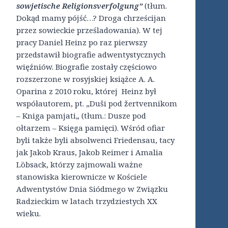
sowjetische Religionsverfolgung”
(tłum.
Dokąd mamy pójść…? Droga chrześcijan
przez sowieckie prześladowania). W tej
pracy Daniel Heinz po raz pierwszy
przedstawił biografie adwentystycznych
więźniów. Biografie zostały częściowo
rozszerzone w rosyjskiej książce A. A.
Oparina z 2010 roku, której Heinz był
współautorem, pt. „Duši pod žertvennikom
– Kniga pamjati„ (tłum.: Dusze pod
ołtarzem – Księga pamięci). Wśród ofiar
byli także byli absolwenci Friedensau, tacy
jak Jakob Kraus, Jakob Reimer i Amalia
Löbsack, którzy zajmowali ważne
stanowiska kierownicze w Kościele
Adwentystów Dnia Siódmego w Związku
Radzieckim w latach trzydziestych XX
wieku.