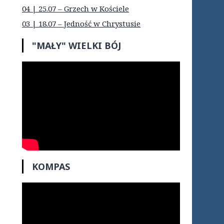
04 | 25.07 – Grzech w Kościele
03 | 18.07 – Jedność w Chrystusie
"MAŁY" WIELKI BÓJ
KOMPAS