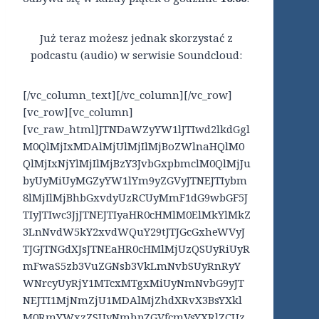
Już teraz możesz jednak skorzystać z
podcastu (audio) w serwisie Soundcloud:
[/vc_column_text][/vc_column][/vc_row]
[vc_row][vc_column]
[vc_raw_html]JTNDaWZyYW1lJTIwd2lkdGgl
M0QlMjIxMDAlMjUlMjIlMjBoZWlnaHQlM0
QlMjIxNjYlMjIlMjBzY3JvbGxpbmclM0QlMjJu
byUyMiUyMGZyYW1lYm9yZGVyJTNEJTIybm
8lMjIlMjBhbGxvdyUzRCUyMmF1dG9wbGF5J
TIyJTIwc3JjJTNEJTIyaHR0cHMlM0ElMkYlMkZ
3LnNvdW5kY2xvdWQuY29tJTJGcGxheWVyJ
TJGJTNGdXJsJTNEaHR0cHMlMjUzQSUyRiUyR
mFwaS5zb3VuZGNsb3VkLmNvbSUyRnRyY
WNrcyUyRjY1MTcxMTgxMiUyNmNvbG9yJT
NEJTI1MjNmZjU1MDAlMjZhdXRvX3BsYXkl
M0RmYWxzZSUyNmhpZGVfcmVsYXRlZCUz