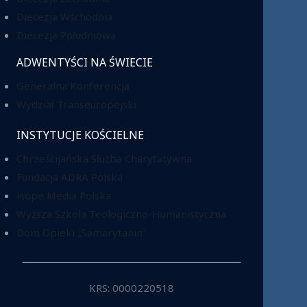
Diecezja Wschodnia
Diecezja Południowa
ADWENTYŚCI NA ŚWIECIE
Generalna Konferencja
Wydział Transeuropejski
INSTYTUCJE KOŚCIELNE
Chrześcijańska Służba Charytatywna
Fundacja ADRA Polska
Hope Media Polska
Wyższa Szkoła Teologiczno-Humanistyczna
Dom Opieki „Samarytanin”
KRS: 0000220518