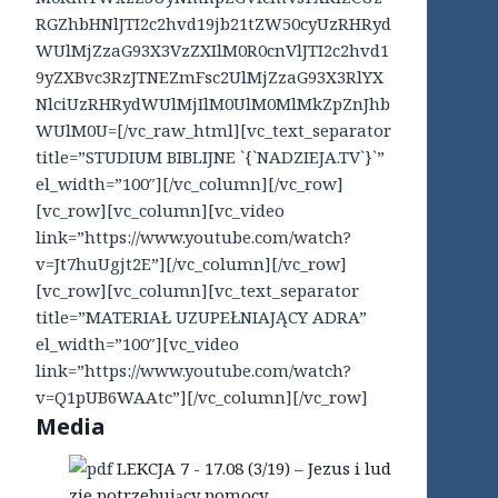
RGZhbHNlJTI2c2hvd19jb21tZW50cyUzRHRyd
WUlMjZzaG93X3VzZXIlM0R0cnVlJTI2c2hvd1
9yZXBvc3RzJTNEZmFsc2UlMjZzaG93X3RlYX
NlciUzRHRydWUlMjIlM0UlM0MlMkZpZnJhb
WUlM0U=[/vc_raw_html][vc_text_separator
title=”STUDIUM BIBLIJNE `{`NADZIEJA.TV`}`”
el_width=”100″][/vc_column][/vc_row]
[vc_row][vc_column][vc_video
link=”https://www.youtube.com/watch?
v=Jt7huUgjt2E”][/vc_column][/vc_row]
[vc_row][vc_column][vc_text_separator
title=”MATERIAŁ UZUPEŁNIAJĄCY ADRA”
el_width=”100″][vc_video
link=”https://www.youtube.com/watch?
v=Q1pUB6WAAtc”][/vc_column][/vc_row]
Media
LEKCJA 7 - 17.08 (3/19) – Jezus i lud
zie potrzebujący pomocy