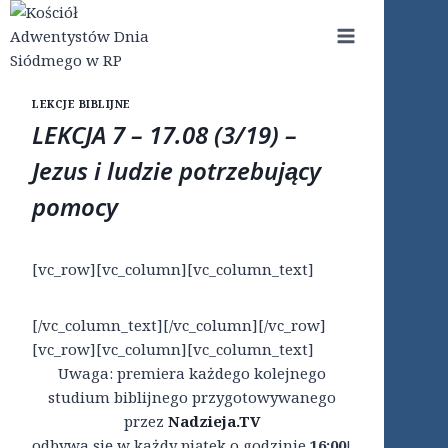
Przejdź
do
treści
LEKCJE BIBLIJNE
LEKCJA 7 – 17.08 (3/19) –
Jezus i ludzie potrzebujący
pomocy
[vc_row][vc_column][vc_column_text]
[/vc_column_text][/vc_column][/vc_row]
[vc_row][vc_column][vc_column_text]
Uwaga: premiera każdego kolejnego
studium biblijnego przygotowywanego
przez
Nadzieja.TV
odbywa się w każdy piątek o godzinie
16:00
!