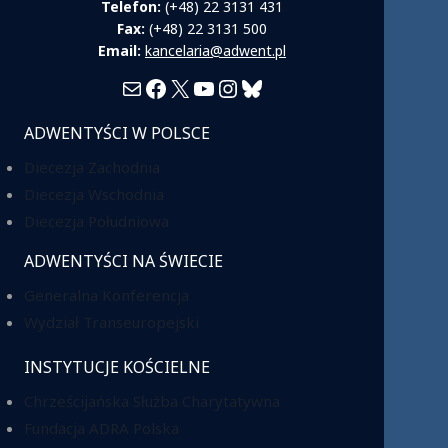
Telefon:
(+48) 22 3131 431
Fax:
(+48) 22 3131 500
Email:
kancelaria@adwent.pl
Mail
Facebook
X
YouTube
Instagram
Bluesky
ADWENTYŚCI W POLSCE
Diecezja Zachodnia
Diecezja Wschodnia
Diecezja Południowa
ADWENTYŚCI NA ŚWIECIE
Generalna Konferencja
Wydział Transeuropejski
INSTYTUCJE KOŚCIELNE
Chrześcijańska Służba Charytatywna
Fundacja ADRA Polska