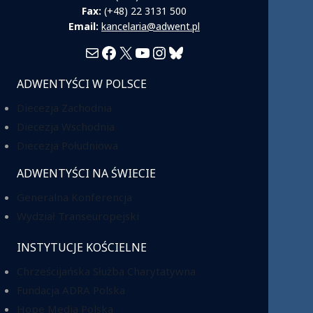
Fax:
(+48) 22 3131 500
Email:
kancelaria@adwent.pl
Mail
Facebook
X
YouTube
Instagram
Bluesky
ADWENTYŚCI W POLSCE
Diecezja Zachodnia
Diecezja Wschodnia
Diecezja Południowa
ADWENTYŚCI NA ŚWIECIE
Generalna Konferencja
Wydział Transeuropejski
INSTYTUCJE KOŚCIELNE
Chrześcijańska Służba Charytatywna
Fundacja ADRA Polska
Hope Media Polska