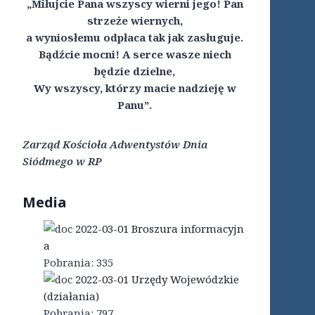
„Miłujcie Pana wszyscy wierni jego! Pan
strzeże wiernych,
a wyniosłemu odpłaca tak jak zasługuje.
Bądźcie mocni! A serce wasze niech
będzie dzielne,
Wy wszyscy, którzy macie nadzieję w
Panu”.
Zarząd Kościoła Adwentystów Dnia
Siódmego w RP
Media
2022-03-01 Broszura informacyjn
a
Pobrania:
335
2022-03-01 Urzędy Wojewódzkie
(działania)
Pobrania:
797