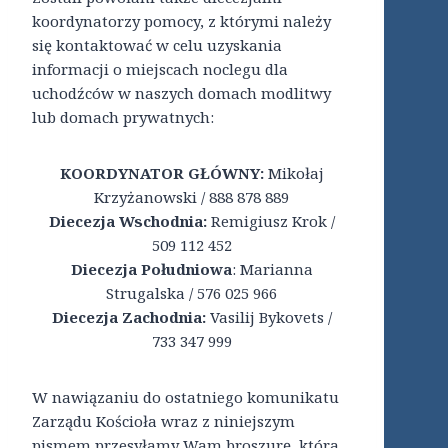
koordynatorzy pomocy, z którymi należy
się kontaktować w celu uzyskania
informacji o miejscach noclegu dla
uchodźców w naszych domach modlitwy
lub domach prywatnych:
KOORDYNATOR GŁÓWNY:
Mikołaj
Krzyżanowski / 888 878 889
Diecezja Wschodnia:
Remigiusz Krok /
509 112 452
Diecezja Południowa
: Marianna
Strugalska / 576 025 966
Diecezja Zachodnia:
Vasilij Bykovets /
733 347 999
W nawiązaniu do ostatniego komunikatu
Zarządu Kościoła wraz z niniejszym
pismem przesyłamy Wam broszurę, która