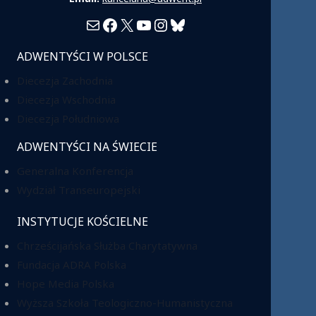
Mail
Facebook
X
YouTube
Instagram
Bluesky
ADWENTYŚCI W POLSCE
Diecezja Zachodnia
Diecezja Wschodnia
Diecezja Południowa
ADWENTYŚCI NA ŚWIECIE
Generalna Konferencja
Wydział Transeuropejski
INSTYTUCJE KOŚCIELNE
Chrześcijańska Służba Charytatywna
Fundacja ADRA Polska
Hope Media Polska
Wyższa Szkoła Teologiczno-Humanistyczna