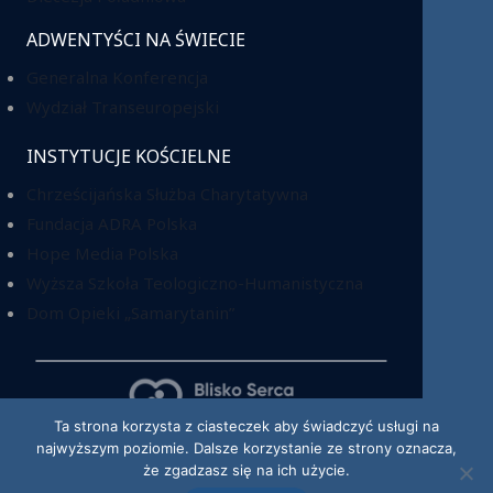
ADWENTYŚCI NA ŚWIECIE
Generalna Konferencja
Wydział Transeuropejski
INSTYTUCJE KOŚCIELNE
Chrześcijańska Służba Charytatywna
Fundacja ADRA Polska
Hope Media Polska
Wyższa Szkoła Teologiczno-Humanistyczna
Dom Opieki „Samarytanin”
Ta strona korzysta z ciasteczek aby świadczyć usługi na
najwyższym poziomie. Dalsze korzystanie ze strony oznacza,
KRS: 0000220518
że zgadzasz się na ich użycie.