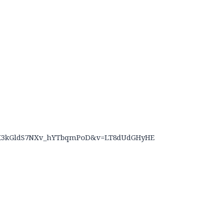
CPlX3kGldS7NXv_hYTbqmPoD&v=LT8dUdGHyHE