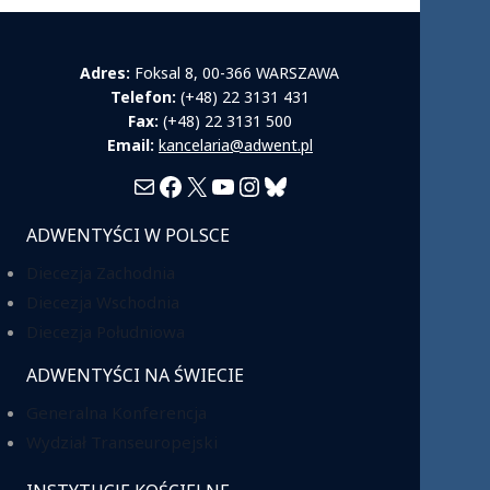
Adres:
Foksal 8, 00-366 WARSZAWA
Telefon:
(+48) 22 3131 431
Fax:
(+48) 22 3131 500
Email:
kancelaria@adwent.pl
Mail
Facebook
X
YouTube
Instagram
Bluesky
ADWENTYŚCI W POLSCE
Diecezja Zachodnia
Diecezja Wschodnia
Diecezja Południowa
ADWENTYŚCI NA ŚWIECIE
Generalna Konferencja
Wydział Transeuropejski