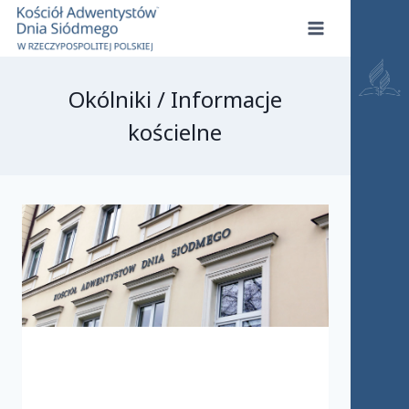
Przejdź
do
treści
Okólniki / Informacje
kościelne