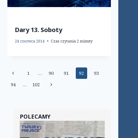
Dary 13. Soboty
24 czerwca 2014
Czas czytania
2
minuty
Nawigacja
Poprzednia
1
…
90
91
92
93
strony
strona
Następna
94
…
102
strona
POLECAMY