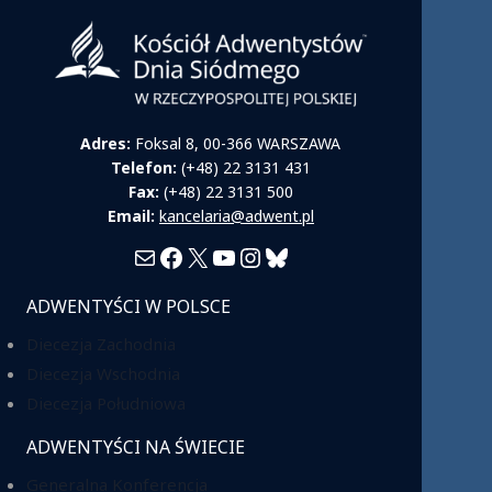
Adres:
Foksal 8, 00-366 WARSZAWA
Telefon:
(+48) 22 3131 431
Fax:
(+48) 22 3131 500
Email:
kancelaria@adwent.pl
Mail
Facebook
X
YouTube
Instagram
Bluesky
ADWENTYŚCI W POLSCE
Diecezja Zachodnia
Diecezja Wschodnia
Diecezja Południowa
ADWENTYŚCI NA ŚWIECIE
Generalna Konferencja