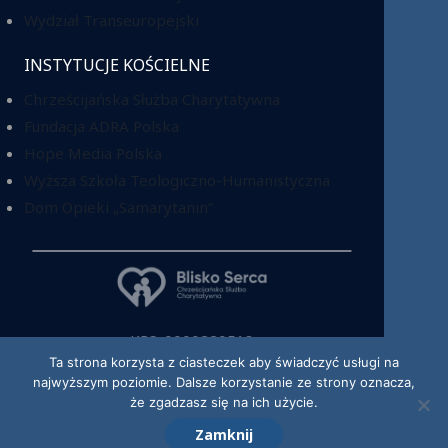
Wydział Transeuropejski
INSTYTUCJE KOŚCIELNE
Chrześcijańska Służba Charytatywna
Fundacja ADRA Polska
Hope Media Polska
Wyższa Szkoła Teologiczno-Humanistyczna
Dom Opieki „Samarytanin”
KRS: 0000220518
Ta strona korzysta z ciasteczek aby świadczyć usługi na
najwyższym poziomie. Dalsze korzystanie ze strony oznacza,
że zgadzasz się na ich użycie.
Zamknij