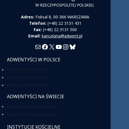
Adres:
Foksal 8, 00-366 WARSZAWA
Telefon:
(+48) 22 3131 431
Fax:
(+48) 22 3131 500
Email:
kancelaria@adwent.pl
Mail
Facebook
X
YouTube
Instagram
Bluesky
ADWENTYŚCI W POLSCE
Diecezja Zachodnia
Diecezja Wschodnia
Diecezja Południowa
ADWENTYŚCI NA ŚWIECIE
Generalna Konferencja
Wydział Transeuropejski
INSTYTUCJE KOŚCIELNE