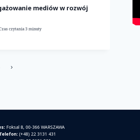
gażowanie mediów w rozwój
Czas czytania
3
minuty
Następna
5
strona
es:
Foksal 8, 00-366 WARSZAWA
Telefon:
(+48) 22 3131 431