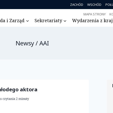
ZACHÓD
WSCHÓD
POŁ
MAPA STRONY
K
da i Zarząd
Sekretariaty
Wydarzenia z kraju
Newsy / AAI
łodego aktora
s czytania
2
minuty