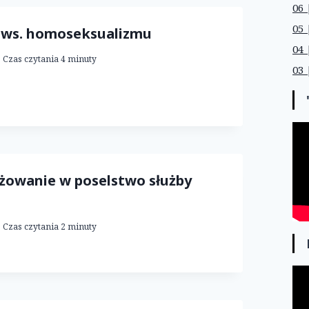
06 
05 
 ws. homoseksualizmu
04 
Czas czytania
4
minuty
03 
żowanie w poselstwo służby
Czas czytania
2
minuty