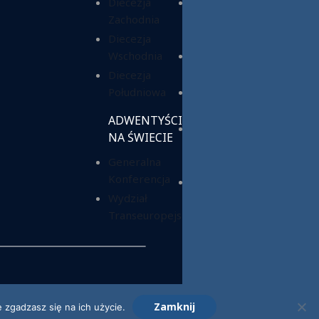
Diecezja
Chrześcijańska
Zachodnia
Służba
Charytatywna
Diecezja
Wschodnia
Fundacja ADRA
Polska
Diecezja
Południowa
Hope Media
Polska
ADWENTYŚCI
Wyższa Szkoła
NA ŚWIECIE
Teologiczno-
Generalna
Humanistyczna
Konferencja
Dom Opieki
Wydział
„Samarytanin”
Transeuropejski
Zamknij
 zgadzasz się na ich użycie.