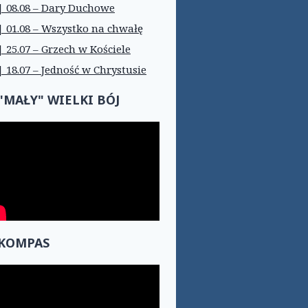
| 08.08 – Dary Duchowe
| 01.08 – Wszystko na chwałę
| 25.07 – Grzech w Kościele
| 18.07 – Jedność w Chrystusie
"MAŁY" WIELKI BÓJ
KOMPAS