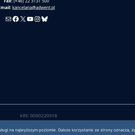
Fax:
(+48) 22 3131 500
Email:
kancelaria@adwent.pl
Mail
Facebook
X
YouTube
Instagram
Bluesky
KRS: 0000220518
sługi na najwyższym poziomie. Dalsze korzystanie ze strony oznacza, że
2026 Kościół Adwentystów Dnia Siódmego w RP