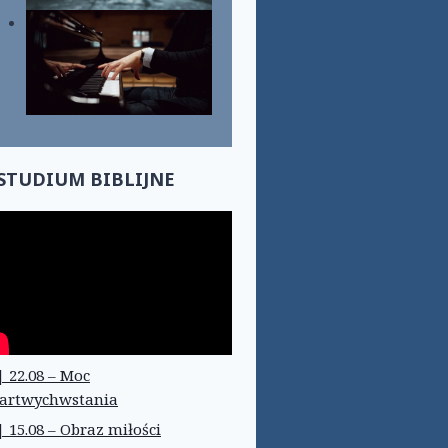
STUDIUM BIBLIJNE
| 22.08 – Moc
artwychwstania
| 15.08 – Obraz miłości