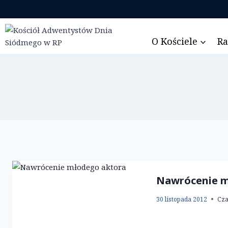
Przejdź
do
treści
O Kościele
Ra
Nawrócenie m
30 listopada 2012
Cza