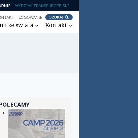
UDNIE
WYDZIAŁ TRANSEUROPEJSKI
SZUKAJ
ONTAKT
LOGOWANIE
 i ze świata
Kontakt
POLECAMY