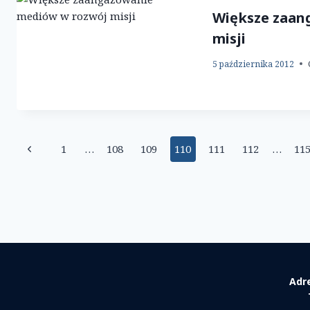
Większe zaan
misji
5 października 2012
Nawigacja
Poprzednia
1
…
108
109
110
111
112
…
11
strony
strona
Adr