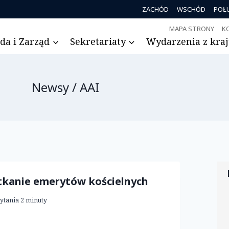
ZACHÓD
WSCHÓD
POŁ
MAPA STRONY
K
da i Zarząd
Sekretariaty
Wydarzenia z kraju
Newsy / AAI
tkanie emerytów kościelnych
ytania
2
minuty