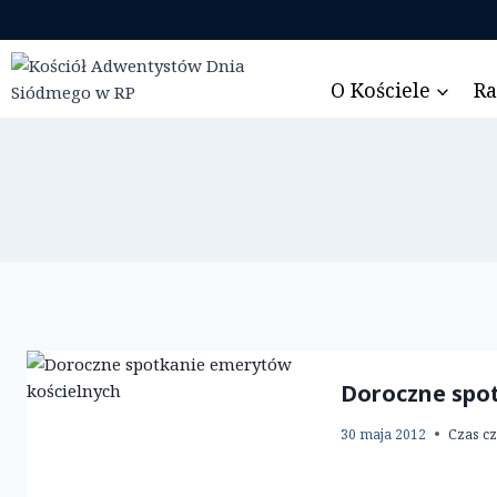
Przejdź
do
treści
O Kościele
Ra
Doroczne spo
30 maja 2012
Czas cz