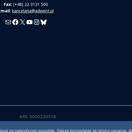
Fax:
(+48) 22 3131 500
Email:
kancelaria@adwent.pl
Mail
Facebook
X
YouTube
Instagram
Bluesky
KRS: 0000220518
sługi na najwyższym poziomie. Dalsze korzystanie ze strony oznacza, że