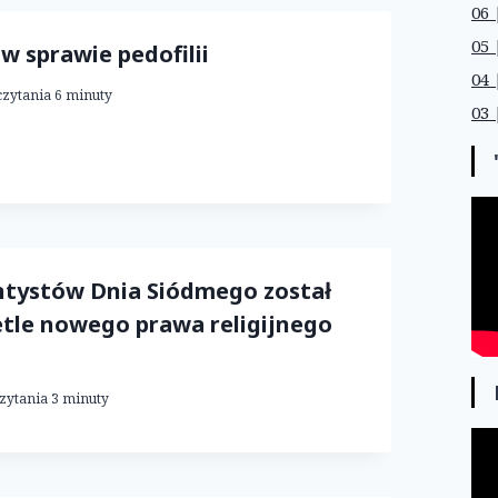
06 
05 
w sprawie pedofilii
04 
czytania
6
minuty
03 
ntystów Dnia Siódmego został
tle nowego prawa religijnego
zytania
3
minuty