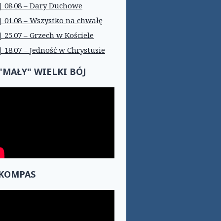
| 08.08 – Dary Duchowe
| 01.08 – Wszystko na chwałę
| 25.07 – Grzech w Kościele
| 18.07 – Jedność w Chrystusie
"MAŁY" WIELKI BÓJ
KOMPAS