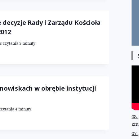
 decyzje Rady i Zarządu Kościoła
2012
s czytania
3
minuty
nowiskach w obrębie instytucji
czytania
4
minuty
08 
zm
07 