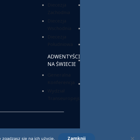
Diecezja
Chrześcijańska
Zachodnia
Służba
Charytatywna
Diecezja
Wschodnia
Fundacja ADRA
Polska
Diecezja
Południowa
Hope Media
Polska
ADWENTYŚCI
Wyższa Szkoła
NA ŚWIECIE
Teologiczno-
Generalna
Humanistyczna
Konferencja
Dom Opieki
Wydział
„Samarytanin”
Transeuropejski
Zamknij
 zgadzasz się na ich użycie.