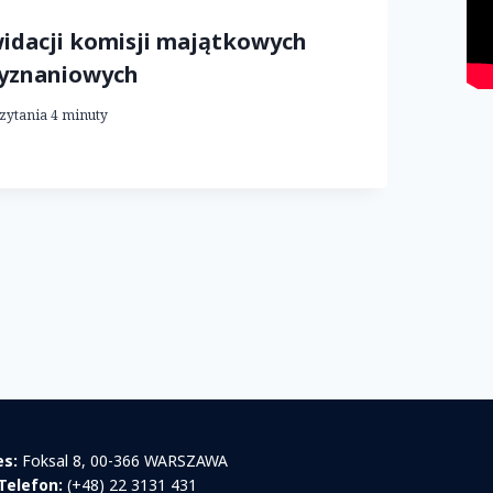
widacji komisji majątkowych
wyznaniowych
zytania
4
minuty
pna
a
es:
Foksal 8, 00-366 WARSZAWA
Telefon:
(+48) 22 3131 431